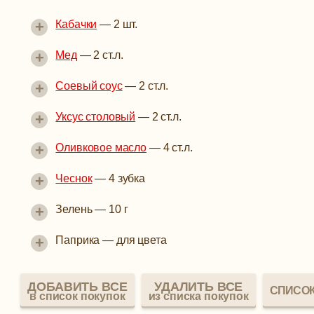
+
Кабачки
—
2 шт.
+
Мед
—
2 ст.л.
+
Соевый соус
—
2 ст.л.
+
Уксус столовый
—
2 ст.л.
+
Оливковое масло
—
4 ст.л.
+
Чеснок
—
4 зубка
+
Зелень
—
10 г
+
Паприка
—
для цвета
ДОБАВИТЬ ВСЕ
УДАЛИТЬ ВСЕ
СПИСОК
в список покупок
из списка покупок