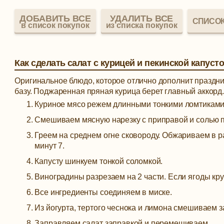
ДОБАВИТЬ ВСЕ
УДАЛИТЬ ВСЕ
СПИСОК
в список покупок
из списка покупок
Как сделать салат с курицей и пекинской капуст
Оригинальное блюдо, которое отлично дополнит праздн
базу. Поджаренная пряная курица берет главный аккорд
Куриное мясо режем длинными тонкими ломтиками
Смешиваем мясную нарезку с приправой и солью по
Греем на среднем огне сковороду. Обжариваем в р
минут 7.
Капусту шинкуем тонкой соломкой.
Виноградины разрезаем на 2 части. Если ягоды кру
Все ингредиенты соединяем в миске.
Из йогурта, тертого чеснока и лимона смешиваем за
Заправляем салат заправкой и перемешиваем.