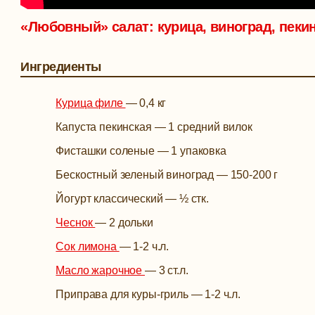
«Любовный» салат: курица, виноград, пекин
Ингредиенты
Курица филе
—
0,4 кг
Капуста пекинская
—
1 средний вилок
Фисташки соленые
—
1 упаковка
Бескостный зеленый виноград
—
150-200 г
Йогурт классический
—
½ стк.
Чеснок
—
2 дольки
Сок лимона
—
1-2 ч.л.
Масло жарочное
—
3 ст.л.
Приправа для куры-гриль
—
1-2 ч.л.