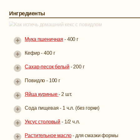
Ингредиенты
+
Мука пшеничная
-
400 г
+
Кефир -
400 г
+
Сахар-песок белый
-
200 г
+
Повидло -
100 г
+
Яйца куриные
-
2 шт.
+
Сода пищевая -
1 ч.л. (без горки)
+
Уксус столовый
-
1/2 ч.л.
+
Растительное масло
-
для смазки формы