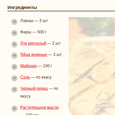
Ингредиенты
+
Лаваш
—
3 шт
+
Фарш
—
500 г
+
Лук репчатый
—
2 шт
+
Яйца куриные
—
3 шт
+
Майонез
—
100 г
+
Соль
—
по вкусу
+
Черный перец
—
по
вкусу
+
Растительное масло