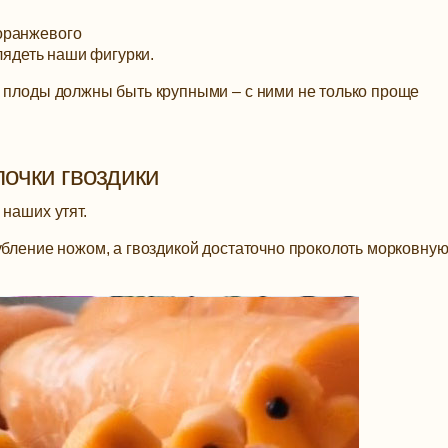
оранжевого
глядеть наши фигурки.
к плоды должны быть крупными – с ними не только проще
очки гвоздики
 наших утят.
убление ножом, а гвоздикой достаточно проколоть морковну