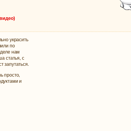
(видео)
льно украсить
нили по
 деле нам
а статья, с
т запутаться.
ь просто,
одуктами и