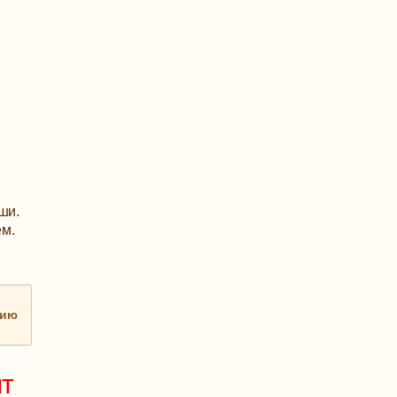
ши.
ем.
нию
пт