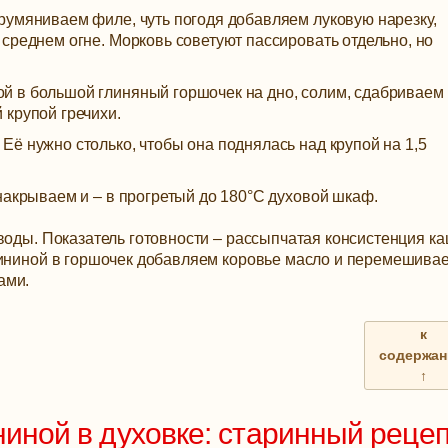
румяниваем филе, чуть погодя добавляем луковую нарезку,
среднем огне. Морковь советуют пассировать отдельно, но
 в большой глиняный горшочек на дно, солим, сдабриваем
 крупой гречихи.
ё нужно столько, чтобы она поднялась над крупой на 1,5
накрываем и – в прогретый до 180°C духовой шкаф.
воды. Показатель готовности – рассыпчатая консистенция ка
вининой в горшочек добавляем коровье масло и перемешива
ами.
к
содержа
↑
ниной в духовке: старинный реце