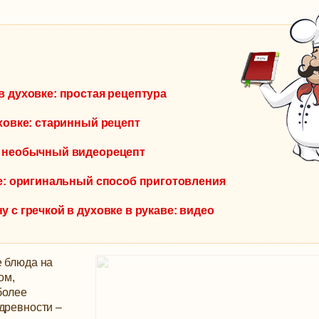
в духовке: простая рецептура
уховке: старинный рецепт
: необычный видеорецепт
ве: оригинальный способ приготовления
 с гречкой в духовке в рукаве: видео
е блюда на
ом,
более
древности –