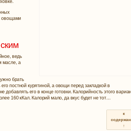
ховке.
енных
 с овощами
еским
йное, ведь
 масле, а
нужно брать
его постной курятиной, а овощи перед закладкой в
е добавлять его в конце готовки. Калорийность этого вариа
лее 160 кКал. Калорий мало, да вкус будет не тот…
к
содержа
↑