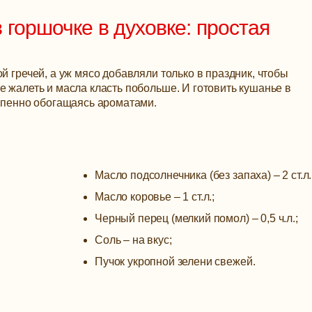
 горшочке в духовке: простая
й гречей, а уж мясо добавляли только в праздник, чтобы
е жалеть и масла класть побольше. И готовить кушанье в
тепенно обогащаясь ароматами.
Масло подсолнечника (без запаха) – 2 ст.л.
Масло коровье – 1 ст.л.;
Черный перец (мелкий помол) – 0,5 ч.л.;
Соль – на вкус;
Пучок укропной зелени свежей.