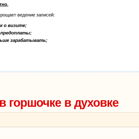
тно
.
прощает ведение записей:
м о визите;
и предоплаты;
льше зарабатывать;
в горшочке в духовке