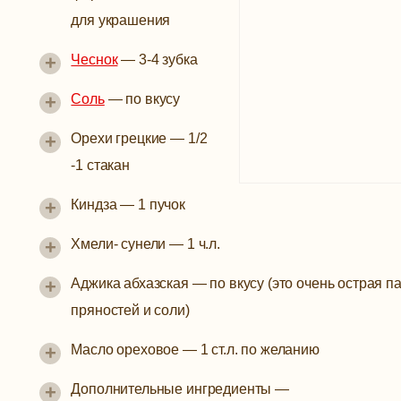
для украшения
+
Чеснок
—
3-4 зубка
+
Соль
—
по вкусу
+
Орехи грецкие
—
1/2
-1 стакан
+
Киндза
—
1 пучок
+
Хмели- сунели
—
1 ч.л.
+
Аджика абхазская
—
по вкусу (это очень острая 
пряностей и соли)
+
Масло ореховое
—
1 ст.л. по желанию
+
Дополнительные ингредиенты
—