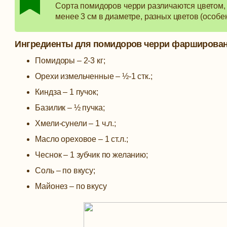
Сорта помидоров черри различаются цветом,
менее 3 см в диаметре, разных цветов (особен
Ингредиенты для помидоров черри фарширова
Помидоры – 2-3 кг;
Орехи измельченные – ½-1 стк.;
Киндза – 1 пучок;
Базилик – ½ пучка;
Хмели-сунели – 1 ч.л.;
Масло ореховое – 1 ст.л.;
Чеснок – 1 зубчик по желанию;
Соль – по вкусу;
Майонез – по вкусу