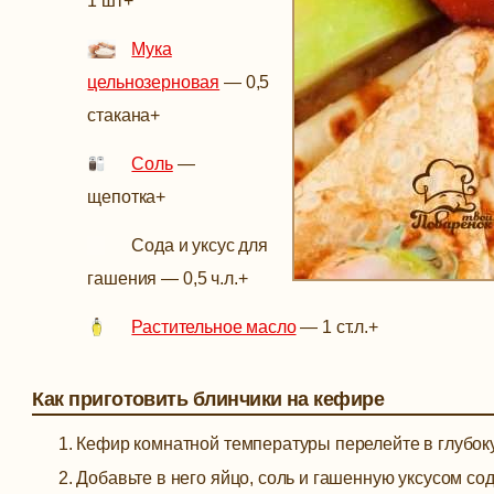
1 шт
+
Мука
цельнозерновая
—
0,5
стакана
+
Соль
—
щепотка
+
Сода и уксус для
гашения
—
0,5 ч.л.
+
Растительное масло
—
1 ст.л.
+
Как приготовить блинчики на кефире
Кефир комнатной температуры перелейте в глубоку
Добавьте в него яйцо, соль и гашенную уксусом с