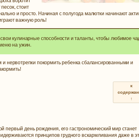
кроха воротит
 песок, стоит
нально и просто. Начиная с полугода малютки начинают акт
 играют важную роль!
 свои кулинарные способности и таланты, чтобы любимое ча
меню на ужин.
ем и нервотрепки покормить ребенка сбалансированными и
акормить!
к
содержа
↑
ой первый день рождения, его гастрономический мир станет
идерживаются принципов грудного вскармливания даже в э