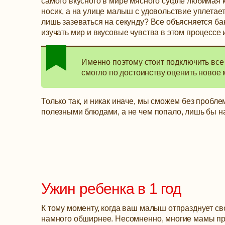
самого вкусного в мире мясного суфле любимая 
носик, а на улице малыш с удовольствие уплетает
лишь зазеваться на секунду? Все объясняется ба
изучать мир и вкусовые чувства в этом процессе
Именно поэтому стоит подключить все
смогло по достоинству оценить новое 
Только так, и никак иначе, мы сможем без пробл
полезными блюдами, а не чем попало, лишь бы н
Ужин ребенка в 1 год
К тому моменту, когда ваш малыш отпразднует св
намного обширнее. Несомненно, многие мамы пр