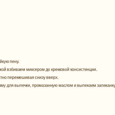
йкую пену.
укой взбиваем миксером до кремовой консистенции.
атно перемешивая снизу вверх.
му для выпечки, промазанную маслом и выпекаем запеканк