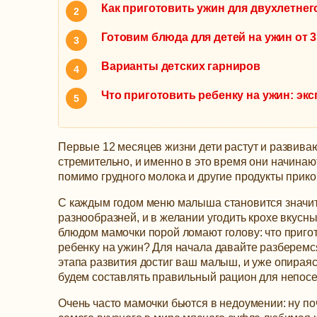
Как приготовить ужин для двухлетнег
Готовим блюда для детей на ужин от 3
Варианты детских гарниров
Что приготовить ребенку на ужин: эк
Первые 12 месяцев жизни дети растут и развива
стремительно, и именно в это время они начинаю
помимо грудного молока и другие продукты прико
С каждым годом меню малыша становится значи
разнообразней, и в желании угодить крохе вкусн
блюдом мамочки порой ломают голову: что приго
ребенку на ужин?
Для начала давайте разберемся
этапа развития достиг ваш малыш, и уже опираясь
будем составлять правильный рацион для непос
Очень часто мамочки бьются в недоумении: ну по