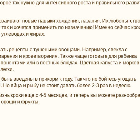
торое так нужно для интенсивного роста и правильного разви
 осваивают новые навыки хождения, лазания. Их любопытств
е так и хочется применить по назначению! Именно сейчас кро
 углеводах и жирах.
вать рецепты с тушеными овощами. Например, свекла с
арения и кроветворения. Также чаще готовьте для ребенка
мпонентами или в постных блюдах. Цветная капуста и морков
летки.
быть введены в прикорм к году. Так что не бойтесь угощать
Но яйца и рыбу не стоит давать более 2-3 раз в неделю.
знь крохи еще с 4-5 месяцев, и теперь вы можете разнообра
, овощи и фрукты.