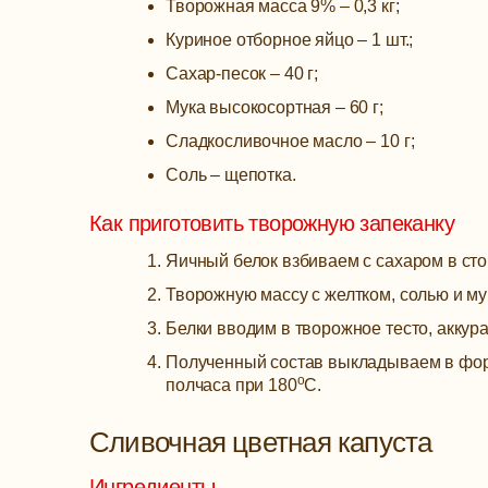
Творожная масса 9% – 0,3 кг;
Куриное отборное яйцо – 1 шт.;
Сахар-песок – 40 г;
Мука высокосортная – 60 г;
Сладкосливочное масло – 10 г;
Соль – щепотка.
Как приготовить творожную запеканку
Яичный белок взбиваем с сахаром в сто
Творожную массу с желтком, солью и м
Белки вводим в творожное тесто, аккур
Полученный состав выкладываем в фор
о
полчаса при 180
С.
Сливочная цветная капуста
Ингредиенты