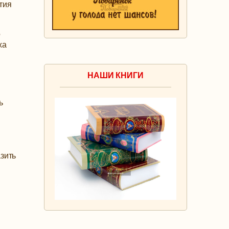
тия
о
ха
НАШИ КНИГИ
ь
зить