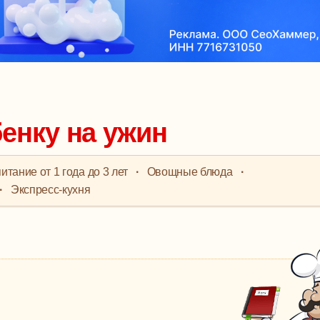
бенку на ужин
итание от 1 года до 3 лет
·
Овощные блюда
·
·
Экспресс-кухня