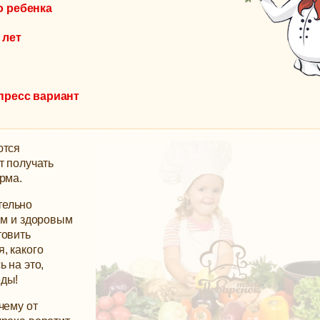
о ребенка
 лет
спресс вариант
ются
т получать
рма.
тельно
ым и здоровым
товить
, какого
 на это,
еды!
чему от