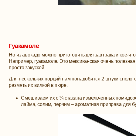
Гуакамоле
Но из авокадо можно приготовить для завтрака и кое-чт
Например, гуакамоле. Это мексиканская очень полезная 
просто закуской.
Для нескольких порций нам понадобятся 2 штуки спелог
размять их вилкой в пюре.
Смешиваем их с ¼ стакана измельченных помидоров,
лайма, солим, перчим – ароматная приправа для б