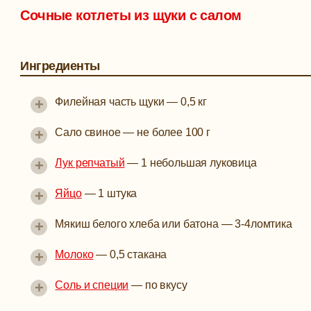
Сочные котлеты из щуки с салом
Ингредиенты
+
Филейная часть щуки
—
0,5 кг
+
Сало свиное
—
не более 100 г
+
Лук репчатый
—
1 небольшая луковица
+
Яйцо
—
1 штука
+
Мякиш белого хлеба или батона
—
3-4ломтика
+
Молоко
—
0,5 стакана
+
Соль и специи
—
по вкусу