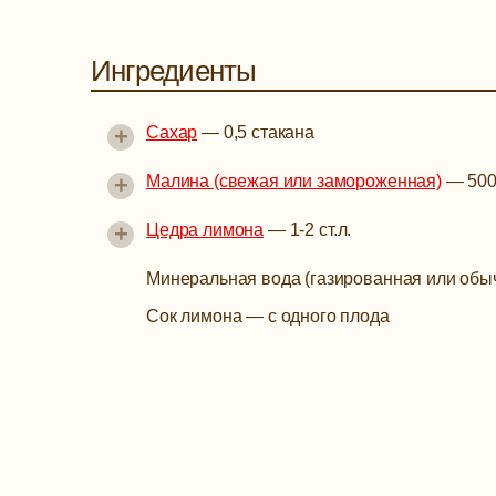
Ингредиенты
+
Сахар
—
0,5 стакана
+
Малина (свежая или замороженная)
—
500
+
Цедра лимона
—
1-2 ст.л.
Минеральная вода (газированная или обы
Сок лимона
—
с одного плода