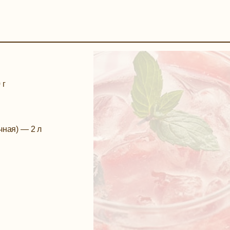
 г
чная)
—
2 л