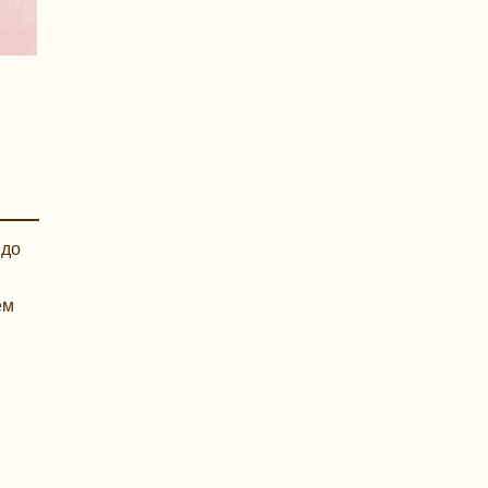
 до
ем