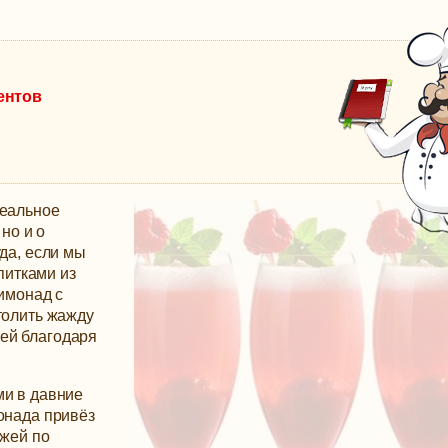
ентов
деальное
 но и о
уда, если мы
итками из
лимонад с
толить жажду
ей благодаря
ми в давние
онада привёз
яжей по