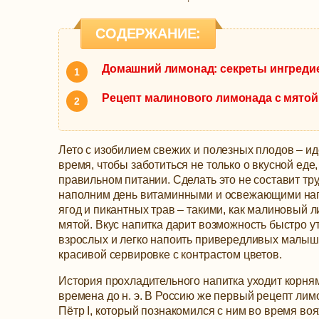
СОДЕРЖАНИЕ:
Домашний лимонад: секреты ингреди
Рецепт малинового лимонада с мятой
Лето с изобилием свежих и полезных плодов – и
время, чтобы заботиться не только о вкусной еде,
правильном питании. Сделать это не составит тр
наполним день витаминными и освежающими нап
ягод и пикантных трав – такими, как малиновый 
мятой.
Вкус напитка дарит возможность быстро у
взрослых и легко напоить привередливых малыш
красивой сервировке с контрастом цветов.
История прохладительного напитка уходит корня
времена до н. э. В Россию же первый рецепт лим
Пётр I, который познакомился с ним во время во