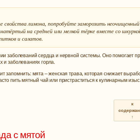
ые свойства лимона, попробуйте заморозить неочищенный
 натёртый на средней или мелкой тёрке вместе со шкурко
питков и салатов.
нии заболеваний сердца и нервной системы. Оно помогает п
х и заболеваниях горла.
т запомнить: мята – женская трава, которая снижает выраб
асто пить мятный чай или пристраститься к кулинарным изы
к
содержа
↑
да с мятой