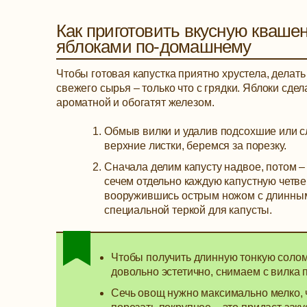
Как приготовить вкусную квашен
яблоками по-домашнему
Чтобы готовая капустка приятно хрустела, делать 
свежего сырья – только что с грядки. Яблоки сде
ароматной и обогатят железом.
Обмыв вилки и удалив подсохшие или с
верхние листки, беремся за порезку.
Сначала делим капусту надвое, потом 
сечем отдельно каждую капустную четвер
вооружившись острым ножом с длинным 
специальной теркой для капусты.
Чтобы получить длинную тонкую соломк
довольно эстетично, снимаем с вилка п
Сечь овощ нужно максимально мелко, ч