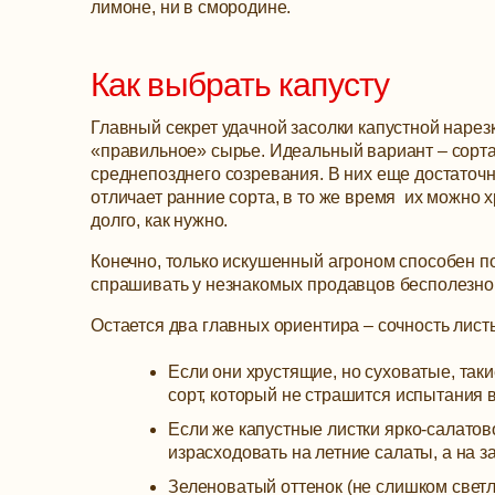
лимоне, ни в смородине.
Как выбрать капусту
Главный секрет удачной засолки капустной нарез
«правильное» сырье. Идеальный вариант – сорт
среднепозднего созревания. В них еще достаточно
отличает ранние сорта, в то же время их можно х
долго, как нужно.
Конечно, только искушенный агроном способен п
спрашивать у незнакомых продавцов бесполезно 
Остается два главных ориентира – сочность листь
Если они хрустящие, но суховатые, так
сорт, который не страшится испытания 
Если же капустные листки ярко-салатовог
израсходовать на летние салаты, а на з
Зеленоватый оттенок (не слишком светлы