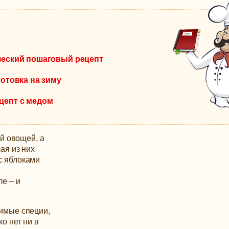
ический пошаговый рецепт
готовка на зиму
цепт с медом
й овощей, а
лая из них
с яблоками
ле – и
бимые специи,
о нет ни в