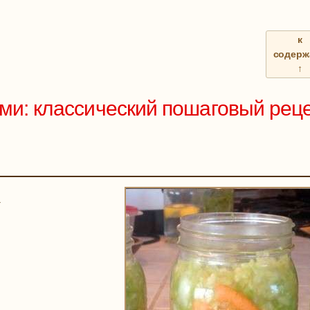
к
содерж
↑
ми: классический пошаговый рец
+