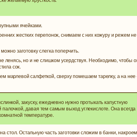
ске желаемую хрусткость.
крупными ячейками.
ренних жестких перепонок, снимаем с них кожуру и режем не
 можно заготовку слегка поперчить.
не ленясь, но и не слишком усердствуя. Необходимо, чтобы о
стила сок.
м марлевой салфеткой, сверху помешаем тарелку, а на нее 
ислинкой, закуску, ежедневно нужно протыкать капустную
 палочкой, давая тем самым выход углекислоте. Она всегда
комнатной температуре.
на стол. Остальную часть заготовки сложим в банки, накроем