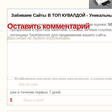
Забиваем Сайты В ТОП КУВАЛДОЙ - Уникальны
Оставить комментарий
Каждая ссылка анализируется по трем пакетам оценки:
S
прозрачным и простым занятием. Ссылки, вечные ссылки,
потенциал SeoHammer для продвижения вашего сайта.
Ваш email не будет опубликован.
Что умеет делать SeoHammer
— Продвижение в один клик, интеллектуальный подбор за
у лучших бирж ссылок.
— Регулярная проверка качества ссылок по более чем 100
— Все известные форматы ссылок: арендные ссылки, вечн
релизы).
— SeoHammer покажет, где рост или падение, а также зап
SeoHammer еще предоставляет технологию
Буст
, она ус
уже в течение первых 7 дней.
51