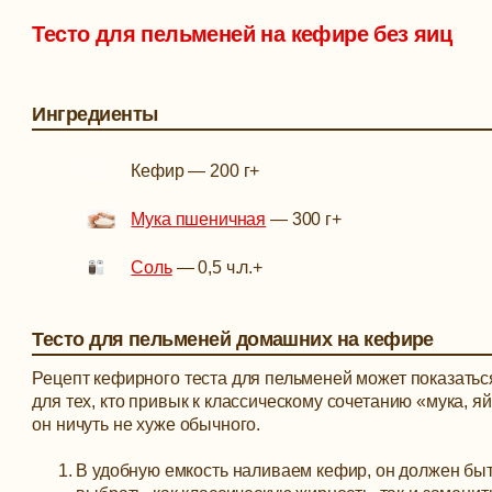
Тесто для пельменей на кефире без яиц
Ингредиенты
Кефир
—
200 г
+
Мука пшеничная
—
300 г
+
Соль
—
0,5 ч.л.
+
Тесто для пельменей домашних на кефире
Рецепт кефирного теста для пельменей может показать
для тех, кто привык к классическому сочетанию «мука, яй
он ничуть не хуже обычного.
В удобную емкость наливаем кефир, он должен бы