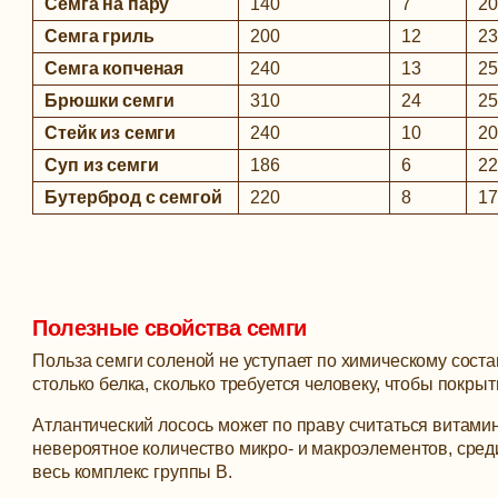
Семга на пару
140
7
2
Семга гриль
200
12
2
Семга копченая
240
13
2
Брюшки семги
310
24
2
Стейк из семги
240
10
2
Суп из семги
186
6
2
Бутерброд с семгой
220
8
1
Полезные свойства семги
Польза семги соленой не уступает по химическому соста
столько белка, сколько требуется человеку, чтобы покры
Атлантический лосось может по праву считаться витами
невероятное количество микро- и макроэлементов, среди к
весь комплекс группы B.