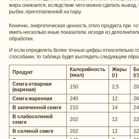
жира снижается, вследствие чего можно сделать вывод, 
рыбки, приготовленной на пару.
Конечно, энергетическая ценность этого продукта при го
иметь несколько иные показатели, исходя из дополните
обработки.
И если определять более точные цифры относительно то
способами, то таблица будет выглядеть следующим обра
Калорийность
Жиры
Б
Продукт
(ккал)
(г)
(г)
Семга отварная
150
2,5
2
(вареная)
Семга жаренная
240
12
2
В запеченной семге
210
14
2
В слабосоленой
202
12
2
семге
В соленой семге
202
12
2