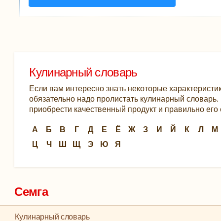
Кулинарный словарь
Если вам интересно знать некоторые характеристик
обязательно надо пролистать кулинарный словарь. К
приобрести качественный продукт и правильно его 
А
Б
В
Г
Д
Е
Ё
Ж
З
И
Й
К
Л
М
Ц
Ч
Ш
Щ
Э
Ю
Я
Семга
Кулинарный словарь