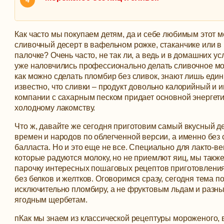
Как часто мы покупаем детям, да и себе любимым этот 
сливочный десерт в вафельном рожке, стаканчике или в
палочке? Очень часто, не так ли, а ведь и в домашних у
уже наловчились профессионально делать сливочное мо
как можно сделать пломбир без сливок, знают лишь еди
известно, что сливки – продукт довольно калорийный и 
компании с сахарным песком придает основной энергет
холодному лакомству.
Что ж, давайте же сегодня приготовим самый вкусный д
времен и народов по облегченной версии, а именно без
балласта. Но и это еще не все. Специально для лакто-ве
которые радуются молоку, но не приемлют яиц, мы такж
парочку интересных пошаговых рецептов приготовлени
без белков и желтков. Оговоримся сразу, сегодня тема 
исключительно пломбиру, а не фруктовым льдам и разн
ягодным щербетам.
пКак мы знаем из классической рецептуры мороженого, в