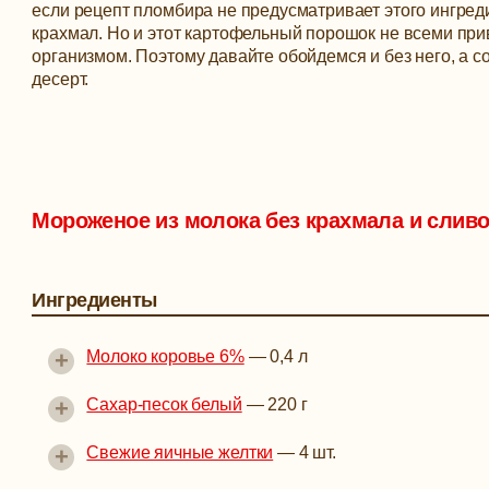
если рецепт пломбира не предусматривает этого ингреди
крахмал. Но и этот картофельный порошок не всеми прив
организмом. Поэтому давайте обойдемся и без него, а
десерт.
Мороженое из молока без крахмала и сливо
Ингредиенты
+
Молоко коровье 6%
—
0,4 л
+
Сахар-песок белый
—
220 г
+
Свежие яичные желтки
—
4 шт.