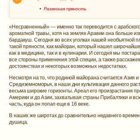
Развесная пряность
«Несравненный» — именно так переводится с арабского
ароматной травы, хотя на землях Аравии она больше изв
бардакуш. Сегодня во всех уголках нашей необъятной п
такой пряности, как майоран, который нашел широчайш
как в медицине, так и в кулинарии.
И сегодня мы постара
все стороны применения этой специи, а также расскажем
достоинствах и некоторых возможных недостатках.
Несмотря на то, что родиной майорана считается Азия и
Средиземноморья, в наши дни культивация данного рас
весьма широкие горизонты. Ареал его произрастания пр
Америки и до Азии, захватывая страны Прибалтики и в
часть, куда он попал еще в 16 веке.
В наших же широтах до сравнительно недавнего време
душица.