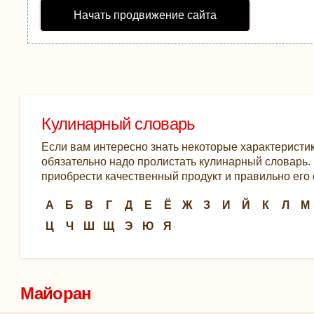
Начать продвижение сайта
Кулинарный словарь
Если вам интересно знать некоторые характеристик
обязательно надо пролистать кулинарный словарь. К
приобрести качественный продукт и правильно его 
А
Б
В
Г
Д
Е
Ё
Ж
З
И
Й
К
Л
М
Ц
Ч
Ш
Щ
Э
Ю
Я
Майоран