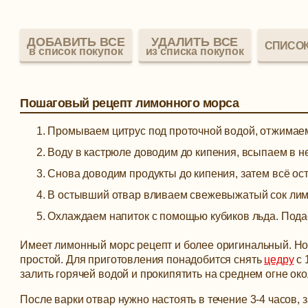
ДОБАВИТЬ ВСЕ
УДАЛИТЬ ВСЕ
СПИСОК
в список покупок
из списка покупок
Пошаговый рецепт лимонного морса
Промываем цитрус под проточной водой, отжимаем 
Воду в кастрюле доводим до кипения, всыпаем в не
Снова доводим продукты до кипения, затем всё ос
В остывший отвар вливаем свежевыжатый сок ли
Охлаждаем напиток с помощью кубиков льда. Подаём
Имеет лимонный морс рецепт и более оригинальный. Но,
простой. Для приготовления понадобится снять
цедру
с 
залить горячей водой и прокипятить на среднем огне око
После варки отвар нужно настоять в течение 3-4 часов,