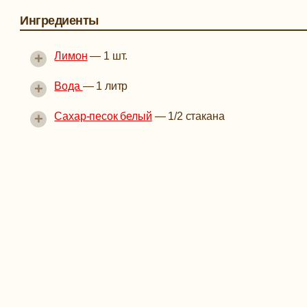
Ингредиенты
+
Лимон
—
1 шт.
+
Вода
—
1 литр
+
Сахар-песок белый
—
1/2 стакана