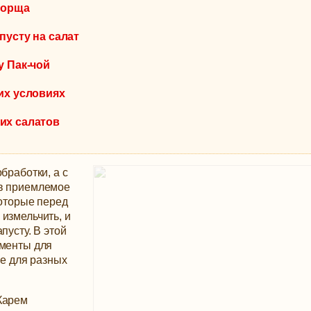
борща
пусту на салат
у Пак-чой
их условиях
их салатов
бработки, а с
 в приемлемое
которые перед
измельчить, и
апусту.
В этой
ументы для
ше для разных
Карем