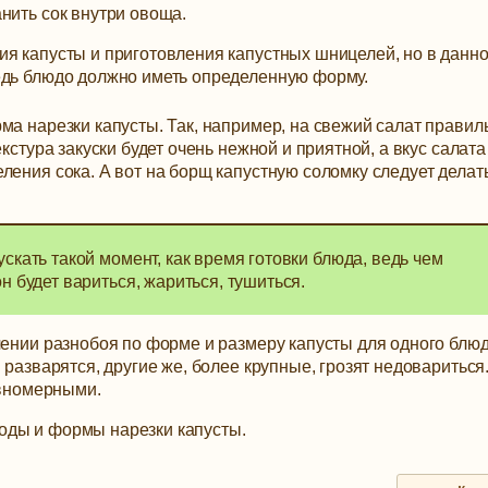
нить сок внутри овоща.
ия капусты и приготовления капустных шницелей, но в данн
едь блюдо должно иметь определенную форму.
ма нарезки капусты. Так, например, на свежий салат правил
кстура закуски будет очень нежной и приятной, а вкус салата
ления сока. А вот на борщ капустную соломку следует делат
скать такой момент, как время готовки блюда, ведь чем
н будет вариться, жариться, тушиться.
чении разнобоя по форме и размеру капусты для одного блюд
 разварятся, другие же, более крупные, грозят недовариться
авномерными.
оды и формы нарезки капусты.