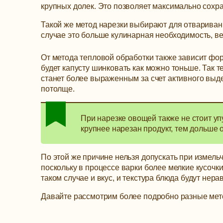
крупных долек. Это позволяет максимально сохра
Такой же метод нарезки выбирают для отвариван
случае это больше кулинарная необходимость, в
От метода тепловой обработки также зависит фор
будет капусту шинковать как можно тоньше. Так те
станет более выраженным за счет активного выде
потолще.
При нарезке овощей также не стоит упу
крупнее нарезан продукт, тем дольше о
По этой же причине нельзя допускать при измель
поскольку в процессе варки более мелкие кусочки
таком случае и вкус, и текстура блюда будут нер
Давайте рассмотрим более подробно разные мет