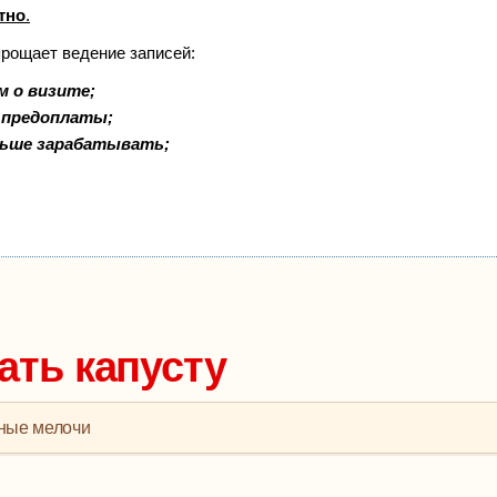
тно
.
прощает ведение записей:
м о визите;
и предоплаты;
льше зарабатывать;
ать капусту
ные мелочи