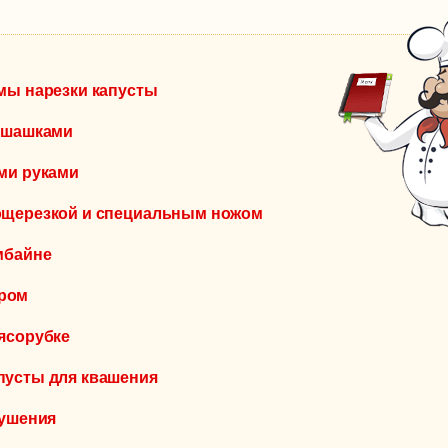
рмы нарезки капусты
у шашками
ими руками
вощерезкой и специальным ножом
мбайне
ером
мясорубке
пусты для квашения
тушения