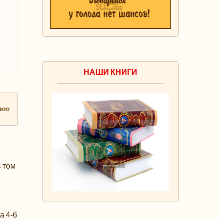
НАШИ КНИГИ
нию
в том
а 4-6