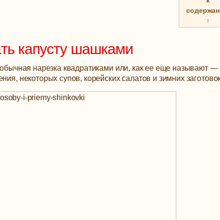
к
содержа
↑
ать капусту шашками
к обычная нарезка квадратиками или, как ее еще называют —
ния, некоторых супов, корейских салатов и зимних заготовок