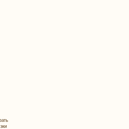
рать
зки