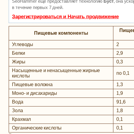
SeoHammer еще предоставляет технологию
Буст
, она уск
в течение первых 7 дней.
Зарегистрироваться и Начать продвижение
Пищев
Пищевые компоненты
Углеводы
2
Белки
2,9
Жиры
0,3
Насыщенные и ненасыщенные жирные
по 0,1
кислоты
Пищевые волокна
1,3
Моно- и дисахариды
1,9
Вода
91,6
Зола
1,8
Крахмал
0,1
Органические кислоты
0,1