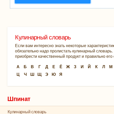
Кулинарный словарь
Если вам интересно знать некоторые характеристик
обязательно надо пролистать кулинарный словарь. К
приобрести качественный продукт и правильно его 
А
Б
В
Г
Д
Е
Ё
Ж
З
И
Й
К
Л
М
Ц
Ч
Ш
Щ
Э
Ю
Я
Шпинат
Кулинарный словарь