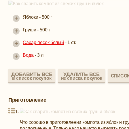
+
Яблоки -
500 г
+
Груши -
500 г
+
Сахар-песок белый
-
1 ст.
+
Вода
-
3 л
ДОБАВИТЬ ВСЕ
УДАЛИТЬ ВСЕ
СПИСОК
в список покупок
из списка покупок
Приготовление
Что хорошо в приготовлении компота из яблок и гр
подпорченные. Только надо начисто вырезать подп