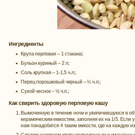
Ингредиенты
Крупа перловая – 1 стакана;
Бульон куриный – 2 л;
Соль крупная – 1-1,5 ч.л.;
Перец порошковый черный – ¼ ч.л.;
Сухой чеснок – ½ ч.л.;
Как сварить здоровую перловую кашу
Вымоченную в течение ночи и увеличившуюся в о
керамическим емкостям, заполняя их на 1/3. Если 
нам понадобится 4 таким емкости, где на каждую из 
Следом заливаем крупу подсоленным и умащенным 