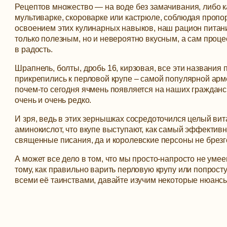
Рецептов множество — на воде без замачивания, либо ка
мультиварке, скороварке или кастрюле, соблюдая пропо
освоением этих кулинарных навыков, наш рацион питани
только полезным, но и невероятно вкусным, а сам процес
в радость.
Шрапнель, болты, дробь 16, кирзовая, все эти названия 
прикрепились к перловой крупе – самой популярной арм
почем-то сегодня ячмень появляется на наших гражданс
очень и очень редко.
И зря, ведь в этих зернышках сосредоточился целый в
аминокислот, что вкупе выступают, как самый эффективн
священные писания, да и королевские персоны не брез
А может все дело в том, что мы просто-напросто не ум
тому, как правильно варить перловую крупу или попрост
всеми её таинствами, давайте изучим некоторые нюансы