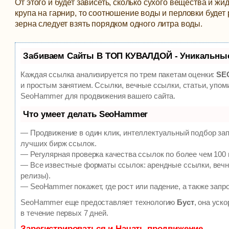
От этого и будет зависеть, сколько сухого вещества и ж
крупа на гарнир, то соотношение воды и перловки будет 
зерна следует взять порядком одного литра воды.
Забиваем Сайты В ТОП КУВАЛДОЙ - Уникальны
Каждая ссылка анализируется по трем пакетам оценки:
SEO
и простым занятием. Ссылки, вечные ссылки, статьи, упом
SeoHammer для продвижения вашего сайта.
Что умеет делать SeoHammer
— Продвижение в один клик, интеллектуальный подбор зап
лучших бирж ссылок.
— Регулярная проверка качества ссылок по более чем 100 
— Все известные форматы ссылок: арендные ссылки, вечны
релизы).
— SeoHammer покажет, где рост или падение, а также запр
SeoHammer еще предоставляет технологию
Буст
, она уск
в течение первых 7 дней.
Зарегистрироваться и Начать продвижение