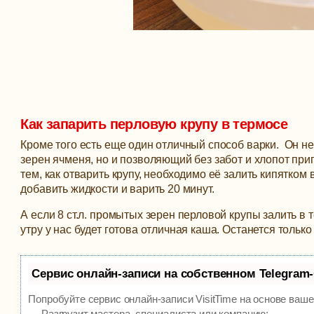
Как запарить перловую крупу в термосе
Кроме того есть еще один отличный способ варки. Он н
зерен ячменя, но и позволяющий без забот и хлопот приг
тем, как отварить крупу, необходимо её залить кипятком
добавить жидкости и варить 20 минут.
А если 8 ст.л. промытых зерен перловой крупы залить в 
утру у нас будет готова отличная каша. Останется тольк
Сервис онлайн-записи на собственном Telegram
Попробуйте сервис онлайн-записи VisitTime на основе ваше
— Разгрузит мастера, специалиста или компанию;