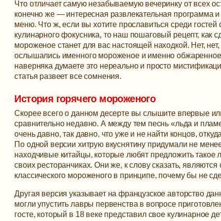
Что отличает самую незабываемую вечеринку от всех ос
конечно же — интересная развлекательная программа и
меню. Что ж, если вы хотите прославиться среди гостей
кулинарного фокусника, то наш пошаговый рецепт, как с
мороженое станет для вас настоящей находкой.
Нет, нет
ослышались именного мороженое и именно обжаренное 
наверняка думаете это нереально и просто мистификаци
статья развеет все сомнения.
История горячего мороженого
Скорее всего о данном десерте вы слышите впервые ил
сравнительно недавно. А между тем песнь «льда и плам
очень давно, так давно, что уже и не найти концов, откуд
По одной версии хитрую вкуснятину придумали не мене
находчивые китайцы, которые любят предложить такое 
своих ресторанчиках. Они же, к слову сказать, являются
классического мороженого в принципе, почему бы не сде
Другая версия указывает на французское авторство данн
могли упустить лавры первенства в вопросе приготовле
госте, который в 18 веке представил свое кулинарное д