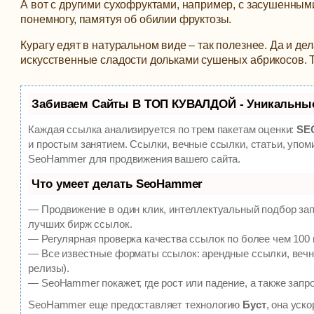
А вот с другими сухофруктами, например, с засушенным
понемногу, памятуя об обилии фруктозы.
Курагу едят в натуральном виде – так полезнее. Да и де
искусственные сладости дольками сушеных абрикосов. Так
Забиваем Сайты В ТОП КУВАЛДОЙ - Уникальны
Каждая ссылка анализируется по трем пакетам оценки:
SEO
и простым занятием. Ссылки, вечные ссылки, статьи, упом
SeoHammer для продвижения вашего сайта.
Что умеет делать SeoHammer
— Продвижение в один клик, интеллектуальный подбор зап
лучших бирж ссылок.
— Регулярная проверка качества ссылок по более чем 100 
— Все известные форматы ссылок: арендные ссылки, вечны
релизы).
— SeoHammer покажет, где рост или падение, а также запр
SeoHammer еще предоставляет технологию
Буст
, она уск