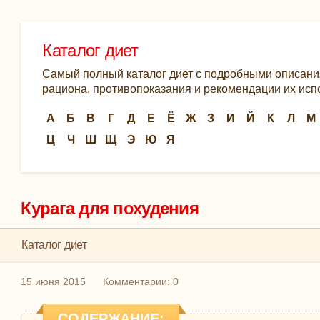
Каталог диет
Самый полный каталог диет с подробными описани
рациона, противопоказания и рекомендации их ис
А
Б
В
Г
Д
Е
Ё
Ж
З
И
Й
К
Л
М
Ц
Ч
Ш
Щ
Э
Ю
Я
Курага для похудения
Каталог диет
15 июня 2015
Комментарии: 0
СОДЕРЖАНИЕ: