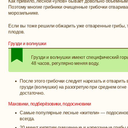
Как привило, лесной «улов» бывает довольно объемным и
Поэтому многие грибники очищенные грибочки отваривают
морозильнике.
Если вы тоже решили обжарить уже отваренные грибы, т
плодов.
Грузди и волнушки
Грузди и волнушки имеют специфический горь
48 часов, регулярно меняя воду.
После этого грибочки следует нарезать и отварить
грузди (волнушки) на разогретую при среднем огне
достаточно.
Маховики, подберёзовики, подосиновики
Самые популярные лесные «жители» — подосинови
всегда.
20 минут кипятим очищенные и нарезанные грибы в