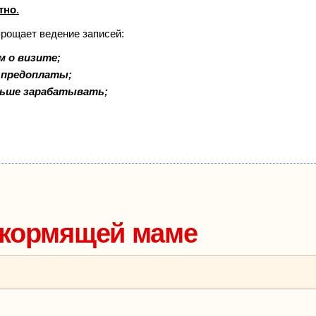
тно
.
прощает ведение записей:
м о визите;
и предоплаты;
льше зарабатывать;
 кормящей маме