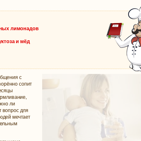
рных лимонадов
ктоза и мёд
общения с
орённо сопит
месяцы
армливание,
ожно ли
т вопрос для
юдей мечтает
тельным