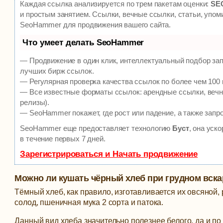
Каждая ссылка анализируется по трем пакетам оценки:
SEO
и простым занятием. Ссылки, вечные ссылки, статьи, упом
SeoHammer для продвижения вашего сайта.
Что умеет делать SeoHammer
— Продвижение в один клик, интеллектуальный подбор зап
лучших бирж ссылок.
— Регулярная проверка качества ссылок по более чем 100 
— Все известные форматы ссылок: арендные ссылки, вечны
релизы).
— SeoHammer покажет, где рост или падение, а также запр
SeoHammer еще предоставляет технологию
Буст
, она уск
в течение первых 7 дней.
Зарегистрироваться и Начать продвижение
Можно ли кушать чёрный хлеб при грудном вск
Тёмный хлеб, как правило, изготавливается их овсяной, 
солод, пшеничная мука 2 сорта и патока.
Данный вид хлеба значительно полезнее белого, да и по